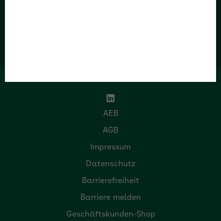
Unseren Kundenservice erreichen Sie:
Mo-Do: 08:00-17:00 Uhr, Fr: 08:00-14:30
Uhr
AEB
AGB
Impressum
Datenschutz
Barrierefreiheit
Barriere melden
Geschäftskunden-Shop