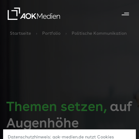
Startseite
Portfolio
Politische Kommunikation
Themen setzen,
auf
Augenhöhe
Datenschutzhinweis: aok-medien.de nutzt Cookies