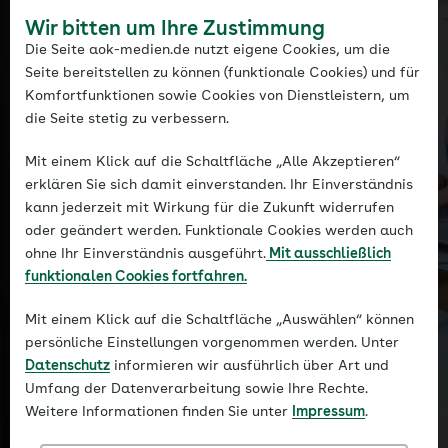
kommunizieren
Wir bitten um Ihre Zustimmung
Storytelling-Formate
Die Seite aok-medien.de nutzt eigene Cookies, um die
Journalistisch konzipierte Medien:
Seite bereitstellen zu können (funktionale Cookies) und für
Komfortfunktionen sowie Cookies von Dienstleistern, um
Kommunikation mit glaubwürdigen und
die Seite stetig zu verbessern.
wissenschaftlich fundierten Inhalten
Strategische Themenentwicklung und
Mit einem Klick auf die Schaltfläche „Alle Akzeptieren“
Unterstützung beim Agenda-Setting
erklären Sie sich damit einverstanden. Ihr Einverständnis
Stakeholder-Kommunikation:
kann jederzeit mit Wirkung für die Zukunft widerrufen
oder geändert werden. Funktionale Cookies werden auch
Zielgerichtete Ansprache von Politik,
ohne Ihr Einverständnis ausgeführt.
Mit ausschließlich
Institutionen und Öffentlichkeit
funktionalen Cookies fortfahren.
Krisenkommunikation: aktive und reaktive
Strategien für herausfordernde Situationen
Mit einem Klick auf die Schaltfläche „Auswählen“ können
Konzeption und Content-Erstellung im
persönliche Einstellungen vorgenommen werden. Unter
Datenschutz
informieren wir ausführlich über Art und
Presse-Politik-Portal
Umfang der Datenverarbeitung sowie Ihre Rechte.
Geschäfts- und Jahresberichte
Weitere Informationen finden Sie unter
Impressum
.
Fachpublikationen für Expertenkreise