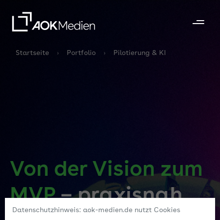
Startseite
Portfolio
Pilotierung & KI
Von der Vision zum
MVP
– praxisnah
Datenschutzhinweis: aok-medien.de nutzt Cookies