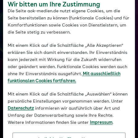
und fundiert
Wir bitten um Ihre Zustimmung
Die Seite aok-medien.de nutzt eigene Cookies, um die
Innovation Hub – Raum für Ideen,
Seite bereitstellen zu können (funktionale Cookies) und für
Entwicklung und Zusammenarbeit
Komfortfunktionen sowie Cookies von Dienstleistern, um
Entwicklung und Umsetzung von
die Seite stetig zu verbessern.
Pilotprojekten – von der ersten Idee, über
Mit einem Klick auf die Schaltfläche „Alle Akzeptieren“
den Prototypen bis zum fertigen Produkt
erklären Sie sich damit einverstanden. Ihr Einverständnis
Identifikation sinnvoller Anwendungsfelder
kann jederzeit mit Wirkung für die Zukunft widerrufen
für KI im konkreten Businesskontext der
oder geändert werden. Funktionale Cookies werden auch
AOK
ohne Ihr Einverständnis ausgeführt.
Mit ausschließlich
Bewertung von Machbarkeit, Nutzen und
funktionalen Cookies fortfahren.
Akzeptanz neuer Technologien
Mit einem Klick auf die Schaltfläche „Auswählen“ können
persönliche Einstellungen vorgenommen werden. Unter
Datenschutz
informieren wir ausführlich über Art und
Umfang der Datenverarbeitung sowie Ihre Rechte.
Weitere Informationen finden Sie unter
Impressum
.