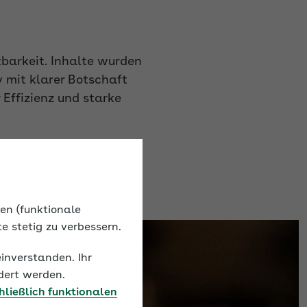
barkeit. Inhalte wurden
v mit klarer Botschaft
Effizienz und starke
nen (funktionale
e stetig zu verbessern.
einverstanden. Ihr
dert werden.
hließlich funktionalen