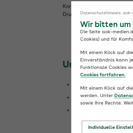
Kommunikation modern, effi
Datenschutzhinweis: aok-
Druck und Versand.
Wir bitten um
Die Seite aok-medien.d
Cookies) und für Komfo
Mit einem Klick auf di
Einverständnis kann je
Umsetzung
Funktionale Cookies w
Cookies fortfahren.
Konzeption, Planung, 
Mit einem Klick auf d
werden. Unter
Datens
Inhalte werden cross- 
sowie Ihre Rechte. Wei
Enge Begleitung des Li
Individuelle Einste