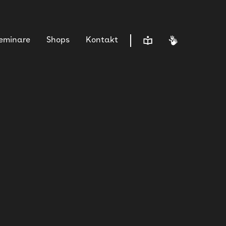
Leichte Sprache
Gebärdensp
Seminare
Shops
Kontakt