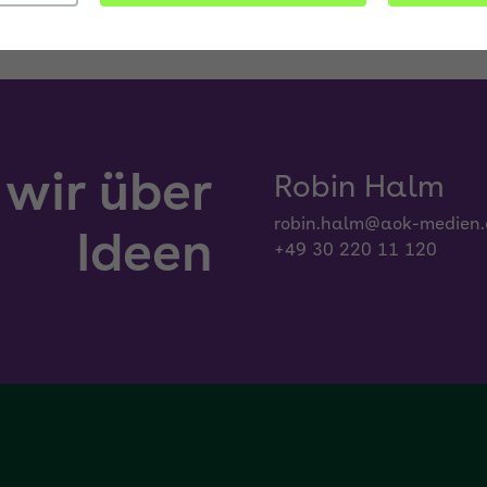
wir über
Robin Halm
robin.halm@aok-medien.
Ideen
+49 30 220 11 120