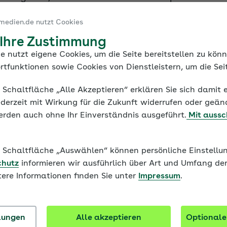
zient und nachhaltig gestalten, mit weniger Aufwa
medien.de nutzt Cookies
 Ihre Zustimmung
e nutzt eigene Cookies, um die Seite bereitstellen zu kön
rtfunktionen sowie Cookies von Dienstleistern, um die Seit
e Schaltfläche „Alle Akzeptieren“ erklären Sie sich damit 
derzeit mit Wirkung für die Zukunft widerrufen oder geän
erden auch ohne Ihr Einverständnis ausgeführt.
Mit aussc
Umsetzung und Auswertung
ie Schaltfläche „Auswählen“ können persönliche Einstel
chutz
informieren wir ausführlich über Art und Umfang de
und multimedial, maßgeschneidert und datenschutz
tere Informationen finden Sie unter
Impressum
.
ve-Gangs zur Verstärkung der Akzeptanz und Nutzu
llungen
Alle akzeptieren
Optionale