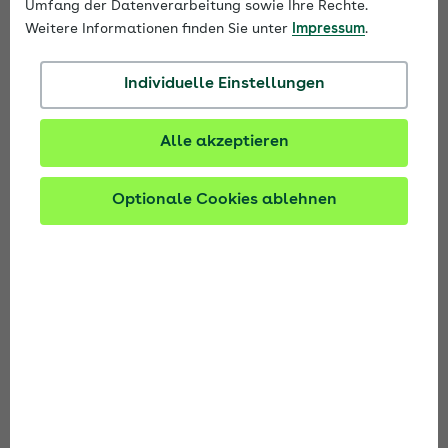
Umfang der Datenverarbeitung sowie Ihre Rechte.
Menschen in unterschiedlichen Lebenslagen,
Weitere Informationen finden Sie unter
Impressum
.
gesundheitsbezogene Entscheidungen sicher zu
treffen. Genau dafür entwickelt die AOK Medien
Individuelle Einstellungen
GmbH
Nonperiodika zu verschiedenen
Gesundheitsthemen
. Unsere Broschüren und
Alle akzeptieren
Flyer vermitteln aktuelles Wissen zu Themen
wie Bewegung, Ernährung, Entspannung,
Optionale Cookies ablehnen
Nachhaltigkeit, Kindergesundheit, Pflege und
BGF –
verständlich, zielgruppengerecht und
praxisnah
.
Von der Konzeption über die redaktionelle
Umsetzung und grafische Gestaltung bis hin zu
Projektmanagement und kontinuierlicher
Weiterentwicklung erhalten Sie alles aus einer
Hand. Dabei profitieren Sie von der langjährigen
Erfahrung unserer Expertinnen und Experten in