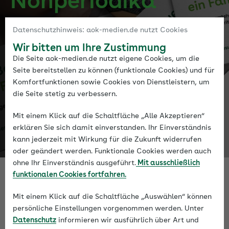
Nonperiodika
Für jede Zielgruppe das passende Medium:
Datenschutzhinweis: aok-medien.de nutzt Cookies
Entdecken Sie die Vielfalt unserer Broschüren
Wir bitten um Ihre Zustimmung
und Flyer zu Gesundheits- und Pflegethemen.
Die Seite aok-medien.de nutzt eigene Cookies, um die
Seite bereitstellen zu können (funktionale Cookies) und für
Komfortfunktionen sowie Cookies von Dienstleistern, um
die Seite stetig zu verbessern.
Mit einem Klick auf die Schaltfläche „Alle Akzeptieren“
erklären Sie sich damit einverstanden. Ihr Einverständnis
kann jederzeit mit Wirkung für die Zukunft widerrufen
oder geändert werden. Funktionale Cookies werden auch
ohne Ihr Einverständnis ausgeführt.
Mit ausschließlich
funktionalen Cookies fortfahren.
Mit einem Klick auf die Schaltfläche „Auswählen“ können
persönliche Einstellungen vorgenommen werden. Unter
Datenschutz
informieren wir ausführlich über Art und
Gut aufbereitete Informationen helfen