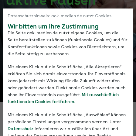
akti­ve Pausen
Mit E-Sport wird der Gaming-Alltag zur
Datenschutzhinweis: aok-medien.de nutzt Cookies
Plattform für Prävention: Wie Sie junge
Wir bitten um Ihre Zustimmung
Zielgruppen erreichen und
Die Seite aok-medien.de nutzt eigene Cookies, um die
Gesundheitskompetenz erlebbar vermitteln.
Seite bereitstellen zu können (funktionale Cookies) und für
Komfortfunktionen sowie Cookies von Dienstleistern, um
die Seite stetig zu verbessern.
Mit einem Klick auf die Schaltfläche „Alle Akzeptieren“
erklären Sie sich damit einverstanden. Ihr Einverständnis
kann jederzeit mit Wirkung für die Zukunft widerrufen
oder geändert werden. Funktionale Cookies werden auch
ohne Ihr Einverständnis ausgeführt.
Mit ausschließlich
funktionalen Cookies fortfahren.
Mit einem Klick auf die Schaltfläche „Auswählen“ können
persönliche Einstellungen vorgenommen werden. Unter
Datenschutz
informieren wir ausführlich über Art und
Umfang der Datenverarbeitung sowie Ihre Rechte.