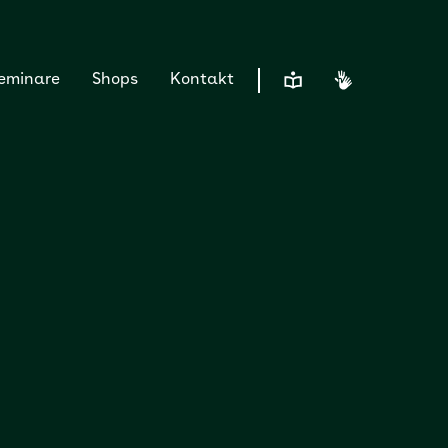
Leichte Sprache
Gebärdensp
Seminare
Shops
Kontakt