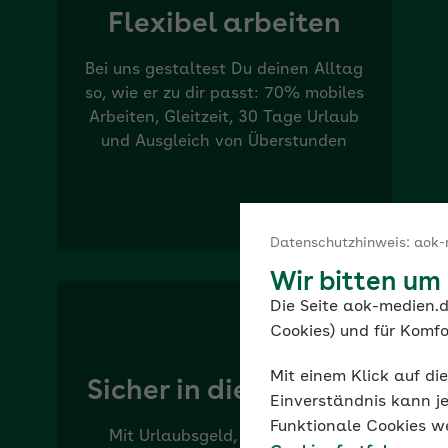
Flexibel arbeiten
Bei uns gestaltest Du deinen Alltag
so, wie er zu dir passt: 70% mobiles
Arbeiten, Gleitzeit, 30 Tage Urlaub
und Ausgleich von Überstunden
Datenschutzhinweis: aok-
Wir bitten um
Die Seite aok-medien.d
Cookies) und für Komfo
Mit einem Klick auf di
Sicher in die Zukunft
Einverständnis kann je
Funktionale Cookies w
Mit Urlaubsgeld, betrieblicher