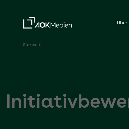
Über
Startseite
Initiativbew